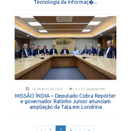
Tecnologia da Informaç�...
15 de abril de 2024
1.252 visualizações
MISSÃO ÍNDIA – Deputado Cobra Repórter
e governador Ratinho Junior anunciam
ampliação da Tata em Londrina
(current)
‹
1
2
3
›
»