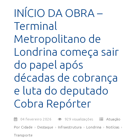
INÍCIO DA OBRA –
Terminal
Metropolitano de
Londrina começa sair
do papel após
décadas de cobrança
e luta do deputado
Cobra Repórter
04 fevereiro 2026
929 visualizações
Atuação
Por Cidade
›
Destaque
›
Infraestrutura
›
Londrina
›
Notícias
›
Transporte