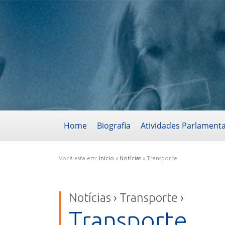
Home
Biografia
Atividades Parlament
Você esta em:
Início
»
Notícias
»
Transporte
Notícias
›
Transporte
›
Transporte