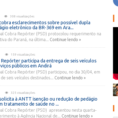
026
308 visualizações
cobra esclarecimentos sobre possível dupla
gio eletrônico da BR-369 em Ara...
al Cobra Repórter (PSD) protocolou requerimento na
iva do Paraná, na última...
Continue lendo »
026
159 visualizações
epórter participa da entrega de seis veículos
rviços públicos em Andirá
al Cobra Repórter (PSD) participou, no dia 30/04, em
de seis veículos destinados...
Continue lendo »
026
325 visualizações
solicita à ANTT isenção ou redução de pedágio
m tratamento de saúde no ...
al Cobra Repórter (PSD) apresentou nesta quarta-
erimento à Agência Nacional de...
Continue lendo »