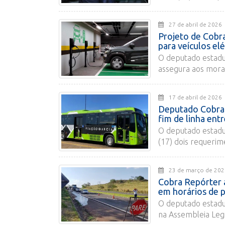
27 de abril de 2
Projeto de Cobra
para veículos el
O deputado estadu
assegura aos mora
17 de abril de 2
Deputado Cobra 
fim de linha entr
O deputado estadu
(17) dois requerim
23 de março de 
Cobra Repórter a
em horários de p
O deputado estadu
na Assembleia Legi