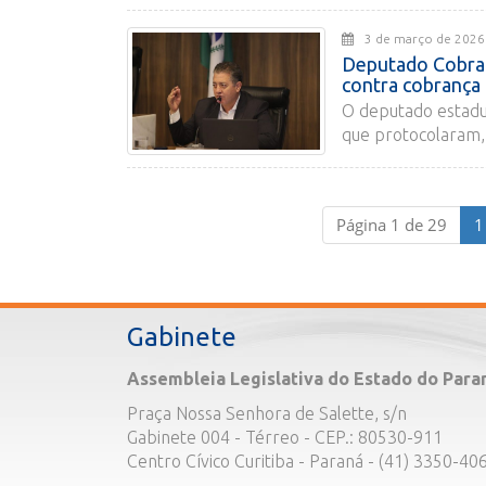
3 de março de 2
Deputado Cobra 
contra cobrança i
O deputado estadu
que protocolaram, 
Página 1 de 29
1
Gabinete
Assembleia Legislativa do Estado do Para
Praça Nossa Senhora de Salette, s/n
Gabinete 004 - Térreo - CEP.: 80530-911
Centro Cívico Curitiba - Paraná - (41) 3350-40