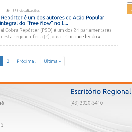
026
576 visualizações
Repórter é um dos autores de Ação Popular
ntegral do “free flow” no L...
al Cobra Repórter (PSD) é um dos 24 parlamentares
nesta segunda-feira (2), uma...
Continue lendo »
(current)
2
Próxima
›
Última
»
Escritório Regional
ná
(43) 3020-3410
60