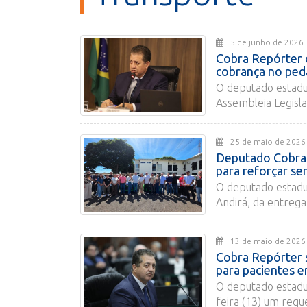
5 de junho de 2
Cobra Repórter 
cobrança no pedá
O deputado estadu
Assembleia Legislat
25 de maio de 2
Deputado Cobra R
para reforçar se
O deputado estadu
Andirá, da entrega 
13 de maio de 2
Cobra Repórter 
para pacientes e
O deputado estadu
feira (13) um requ