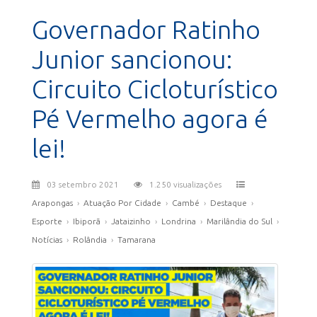
Governador Ratinho
Junior sancionou:
Circuito Cicloturístico
Pé Vermelho agora é
lei!
03 setembro 2021
1.250 visualizações
Arapongas
›
Atuação Por Cidade
›
Cambé
›
Destaque
›
Esporte
›
Ibiporã
›
Jataizinho
›
Londrina
›
Marilândia do Sul
›
Notícias
›
Rolândia
›
Tamarana