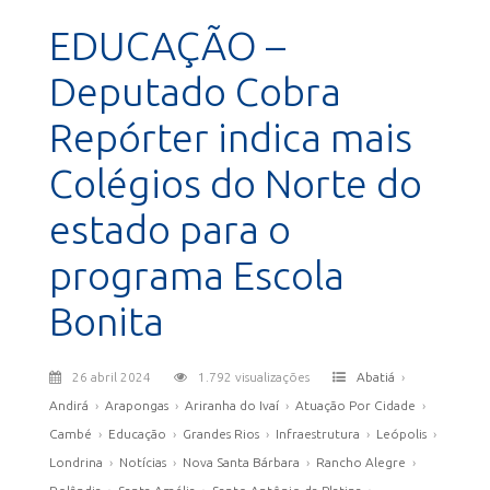
EDUCAÇÃO –
Deputado Cobra
Repórter indica mais
Colégios do Norte do
estado para o
programa Escola
Bonita
26 abril 2024
1.792 visualizações
Abatiá
›
Andirá
›
Arapongas
›
Ariranha do Ivaí
›
Atuação Por Cidade
›
Cambé
›
Educação
›
Grandes Rios
›
Infraestrutura
›
Leópolis
›
Londrina
›
Notícias
›
Nova Santa Bárbara
›
Rancho Alegre
›