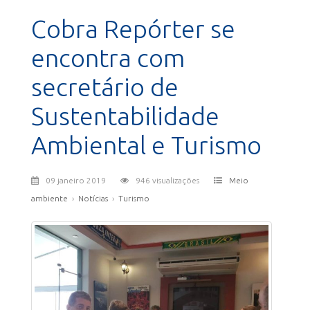
Cobra Repórter se
encontra com
secretário de
Sustentabilidade
Ambiental e Turismo
09 janeiro 2019
946 visualizações
Meio
ambiente
›
Notícias
›
Turismo