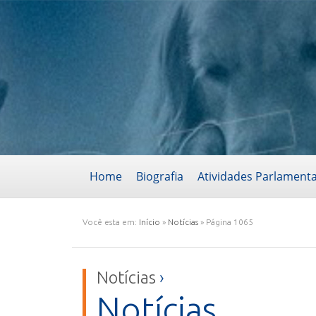
Home
Biografia
Atividades Parlament
Você esta em:
Início
»
Notícias
»
Página 1065
Notícias
›
Notícias