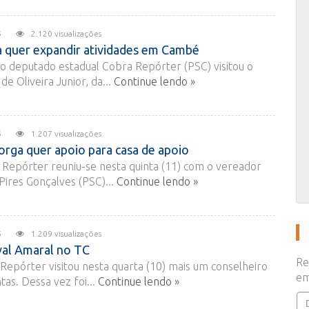
2015
2.120 visualizações
a quer expandir atividades em Cambé
o deputado estadual Cobra Repórter (PSC) visitou o
e Oliveira Junior, da...
Continue lendo »
2015
1.207 visualizações
rga quer apoio para casa de apoio
Repórter reuniu-se nesta quinta (11) com o vereador
Pires Gonçalves (PSC)...
Continue lendo »
2015
1.209 visualizações
val Amaral no TC
Re
epórter visitou nesta quarta (10) mais um conselheiro
em
tas. Dessa vez foi...
Continue lendo »