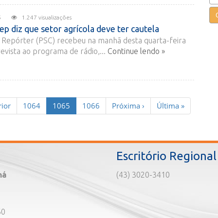
2015
1.247 visualizações
ep diz que setor agrícola deve ter cautela
Repórter (PSC) recebeu na manhã desta quarta-feira
evista ao programa de rádio,...
Continue lendo »
(current)
ior
1064
1065
1066
Próxima
›
Última
»
Escritório Regional
ná
(43) 3020-3410
60