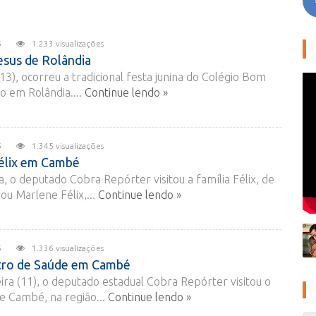
2015
1.233 visualizações
esus de Rolândia
13), ocorreu a tradicional festa junina do Colégio Bom
o em Rolândia....
Continue lendo »
2015
1.345 visualizações
 Félix em Cambé
 o deputado Cobra Repórter visitou a família Félix, de
u Marlene Félix,...
Continue lendo »
2015
1.336 visualizações
ntro de Saúde em Cambé
eira (11), o deputado estadual Cobra Repórter visitou o
e Cambé, na região...
Continue lendo »