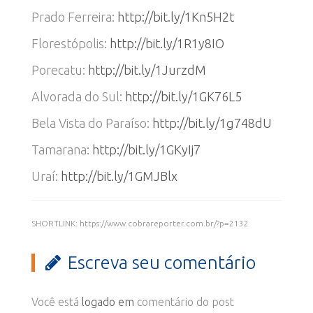
Prado Ferreira:
http://bit.ly/1Kn5H2t
Florestópolis:
http://bit.ly/1R1y8IO
Porecatu:
http://bit.ly/1JurzdM
Alvorada do Sul:
http://bit.ly/1GK76L5
Bela Vista do Paraíso:
http://bit.ly/1g748dU
Tamarana:
http://bit.ly/1GKyIj7
Uraí:
http://bit.ly/1GMJBlx
SHORTLINK: https://www.cobrareporter.com.br/?p=2132
Escreva seu comentário
Você está
logado em
comentário do post