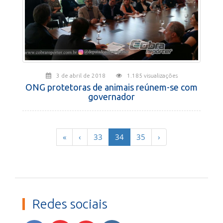
3 de abril de 2018
1.185 visualizações
ONG protetoras de animais reúnem-se com
governador
(current)
«
‹
33
34
35
›
Redes sociais