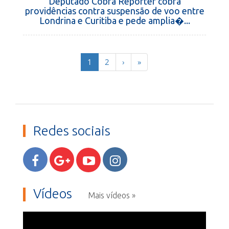
Deputado Cobra Repórter cobra
providências contra suspensão de voo entre
Londrina e Curitiba e pede amplia�...
(current)
1
2
›
»
Redes sociais
Vídeos
Mais vídeos »