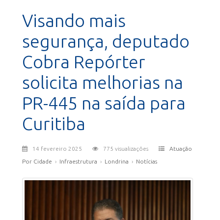
Visando mais
segurança, deputado
Cobra Repórter
solicita melhorias na
PR-445 na saída para
Curitiba
14 fevereiro 2025
775 visualizações
Atuação
Por Cidade
›
Infraestrutura
›
Londrina
›
Notícias