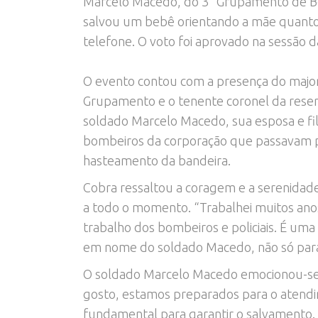
Marcelo Macedo, do 3° Grupamento de Bom
salvou um bebê orientando a mãe quanto
telefone. O voto foi aprovado na sessão 
O evento contou com a presença do majo
Grupamento e o tenente coronel da rese
soldado Marcelo Macedo, sua esposa e f
bombeiros da corporação que passavam pe
hasteamento da bandeira.
Cobra ressaltou a coragem e a serenidad
a todo o momento. “Trabalhei muitos anos
trabalho dos bombeiros e policiais. É um
em nome do soldado Macedo, não só para
O soldado Marcelo Macedo emocionou-se 
gosto, estamos preparados para o atendi
fundamental para garantir o salvamento. 