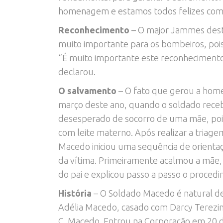
homenagem e estamos todos felizes com 
Reconhecimento
– O major Jammes desta
muito importante para os bombeiros, pois
“É muito importante este reconhecimento
declarou.
O salvamento
– O fato que gerou a hom
março deste ano, quando o soldado rec
desesperado de socorro de uma mãe, pois
com leite materno. Após realizar a triag
Macedo iniciou uma sequência de orientaçõ
da vítima. Primeiramente acalmou a mãe, 
do pai e explicou passo a passo o proced
História
– O Soldado Macedo é natural de
Adélia Macedo, casado com Darcy Terezin
C. Macedo. Entrou na Corporação em 20 d