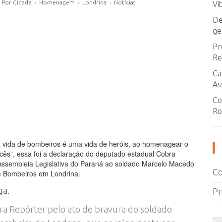
 Por Cidade
›
Homenagem
›
Londrina
›
Notícias
Vi
De
ge
Pr
Re
Ca
As
Co
Ro
a vida de bombeiros é uma vida de heróis, ao homenagear o
s”, essa foi a declaração do deputado estadual Cobra
ssembleia Legislativa do Paraná ao soldado Marcelo Macedo
Co
e Bombeiros em Londrina.
ga.
Pr
a Repórter pelo ato de bravura do soldado