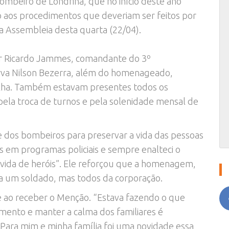
beiro de Londrina, que no início deste ano
 aos procedimentos que deveriam ser feitos por
da Assembleia desta quarta (22/04).
r Ricardo Jammes, comandante do 3º
rva Nilson Bezerra, além do homenageado,
ilha. Também estavam presentes todos os
la troca de turnos e pela solenidade mensal de
e dos bombeiros para preservar a vida das pessoas
 em programas policiais e sempre enalteci o
a vida de heróis”. Ele reforçou que a homenagem,
 um soldado, mas todos da corporação.
ao receber o Menção. “Estava fazendo o que
mento e manter a calma dos familiares é
Para mim e minha família foi uma novidade essa