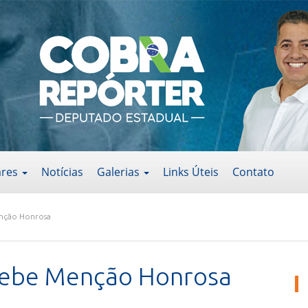
ares
Notícias
Galerias
Links Úteis
Contato
nção Honrosa
cebe Menção Honrosa