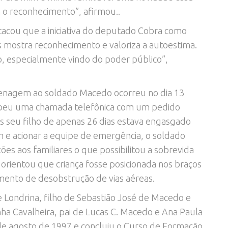
o reconhecimento”, afirmou..
cou que a iniciativa do deputado Cobra como
 mostra reconhecimento e valoriza a autoestima.
, especialmente vindo do poder público”,
enagem ao soldado Macedo ocorreu no dia 13
ebeu uma chamada telefônica com um pedido
 seu filho de apenas 26 dias estava engasgado
em e acionar a equipe de emergência, o soldado
es aos familiares o que possibilitou a sobrevida
orientou que criança fosse posicionada nos braços
imento de desobstrução de vias aéreas.
 Londrina, filho de Sebastião José de Macedo e
ha Cavalheira, pai de Lucas C. Macedo e Ana Paula
e agosto de 1997 e concluiu o Curso de Formação