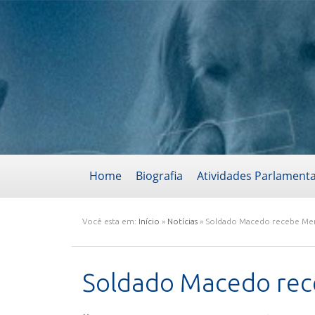
Home
Biografia
Atividades Parlament
Você esta em:
Início
»
Notícias
»
Soldado Macedo recebe Me
Soldado Macedo re