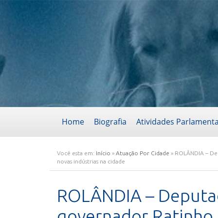
Home
Biografia
Atividades Parlament
Você esta em:
Início
»
Atuação Por Cidade
»
ROLÂNDIA – Dep
novas indústrias na cidade
ROLÂNDIA – Deputad
governador Ratinho