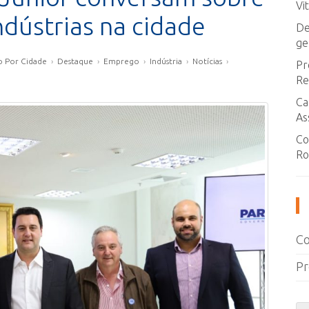
Vi
ndústrias na cidade
De
ge
o Por Cidade
›
Destaque
›
Emprego
›
Indústria
›
Notícias
›
Pr
Re
Ca
As
Co
Ro
Co
Pr