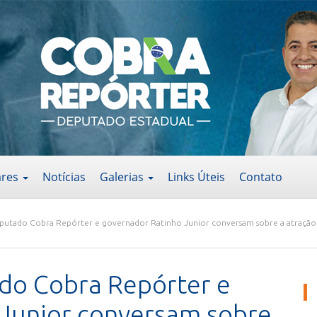
ares
Notícias
Galerias
Links Úteis
Contato
utado Cobra Repórter e governador Ratinho Junior conversam sobre a atração
o Cobra Repórter e
 Junior conversam sobre