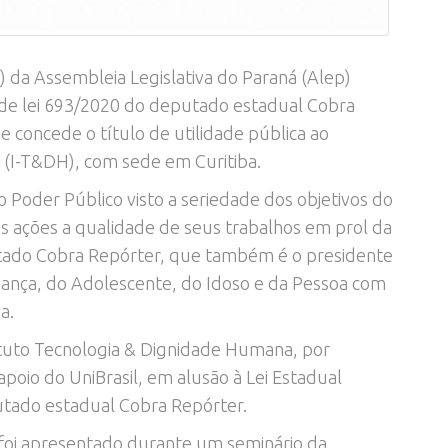
) da Assembleia Legislativa do Paraná (Alep)
o de lei 693/2020 do deputado estadual Cobra
e concede o título de utilidade pública ao
 (I-T&DH), com sede em Curitiba.
Poder Público visto a seriedade dos objetivos do
as ações a qualidade de seus trabalhos em prol da
utado Cobra Repórter, que também é o presidente
iança, do Adolescente, do Idoso e da Pessoa com
a.
stituto Tecnologia & Dignidade Humana, por
poio do UniBrasil, em alusão à Lei Estadual
utado estadual Cobra Repórter.
, foi apresentado durante um seminário da