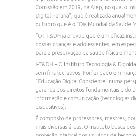
Comissão em 2019, na Alep, no qual o Insti
Digital Paraná”, que é realizada anualme
outubro que é o “Dia Mundial da Saúde M
“O I-T&DH já provou que é um eficaz ins
nossas crianças e adolescentes, em espec
para a preservação da saúde física e men
I-T&DH – O Instituto Tecnologia & Dignid
sem fins lucrativos. Foi fundado em mar
“Educação Digital Consciente” numa persp
garantia dos direitos fundamentais e do 
informação e comunicação (tecnologias dig
dispositivos).
É composto de professores, mestres, dout
mais diversas áreas. O Instituto busca d
proteção integral dos usuários de tecnolog