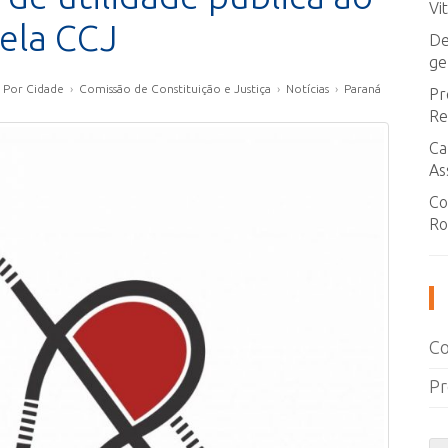
Vi
ela CCJ
De
ge
 Por Cidade
›
Comissão de Constituição e Justiça
›
Notícias
›
Paraná
Pr
Re
Ca
As
Co
Ro
Co
Pr