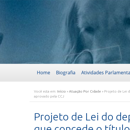
Home
Biografia
Atividades Parlament
Você esta em:
Início
»
Atuação Por Cidade
»
Projeto de Lei 
aprovado pela CCJ
Projeto de Lei do d
que concede o título