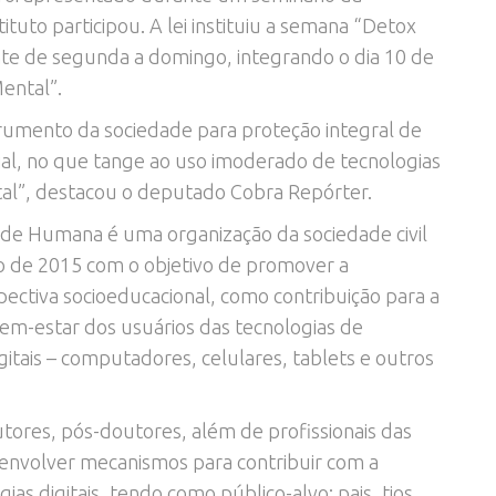
tuto participou. A lei instituiu a semana “Detox
nte de segunda a domingo, integrando o dia 10 de
ental”.
trumento da sociedade para proteção integral de
ial, no que tange ao uso imoderado de tecnologias
tal”, destacou o deputado Cobra Repórter.
ade Humana é uma organização da sociedade civil
ço de 2015 com o objetivo de promover a
ectiva socioeducacional, como contribuição para a
bem-estar dos usuários das tecnologias de
itais – computadores, celulares, tablets e outros
ores, pós-doutores, além de profissionais das
esenvolver mecanismos para contribuir com a
ias digitais, tendo como público-alvo: pais, tios,