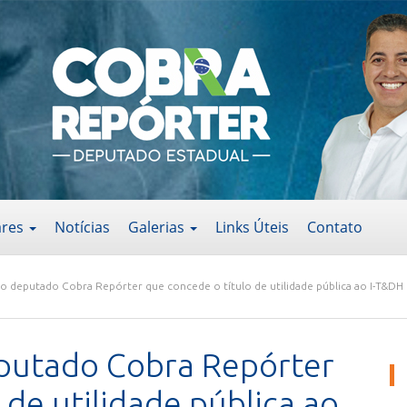
ares
Notícias
Galerias
Links Úteis
Contato
do deputado Cobra Repórter que concede o título de utilidade pública ao I-T&DH
eputado Cobra Repórter
 de utilidade pública ao