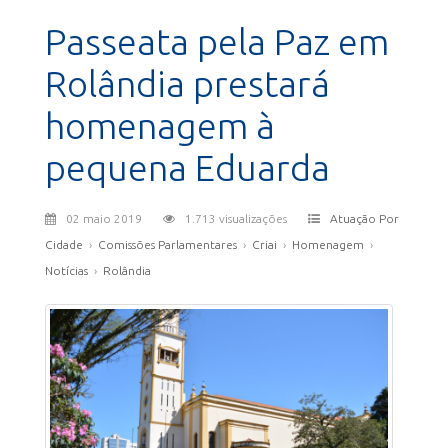
Passeata pela Paz em
Rolândia prestará
homenagem à
pequena Eduarda
02 maio 2019
1.713 visualizações
Atuação Por
Cidade
›
Comissões Parlamentares
›
Criai
›
Homenagem
›
Notícias
›
Rolândia