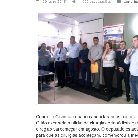
09 julho 2015
1.099 visualizações
Londrin
Cobra no Cismepar,quando anunciaram as negociaç
O tão esperado mutirão de cirurgias ortopédicas p
e região vai começar em agosto. O deputado esta
para que as cirurgias aconteçam, comemorou a med