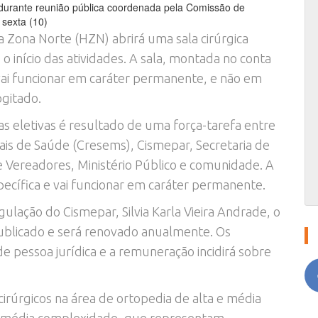
durante reunião pública coordenada pela Comissão de
sexta (10)
da Zona Norte (HZN) abrirá uma sala cirúrgica
o início das atividades. A sala, montada no conta
 vai funcionar em caráter permanente, e não em
ogitado.
ias eletivas é resultado de uma força-tarefa entre
ais de Saúde (Cresems), Cismepar, Secretaria de
 Vereadores, Ministério Público e comunidade. A
pecífica e vai funcionar em caráter permanente.
lação do Cismepar, Silvia Karla Vieira Andrade, o
 publicado e será renovado anualmente. Os
de pessoa jurídica e a remuneração incidirá sobre
cirúrgicos na área de ortopedia de alta e média
e média complexidade, que representam