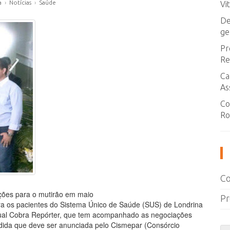
a
›
Notícias
›
Saúde
Vi
De
ge
Pr
Re
Ca
As
Co
Ro
Co
ões para o mutirão em maio
Pr
ara os pacientes do Sistema Único de Saúde (SUS) de Londrina
dual Cobra Repórter, que tem acompanhado as negociações
ida que deve ser anunciada pelo Cismepar (Consórcio