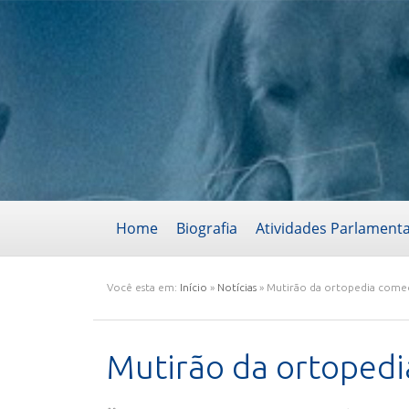
Home
Biografia
Atividades Parlament
Você esta em:
Início
»
Notícias
»
Mutirão da ortopedia come
Mutirão da ortoped