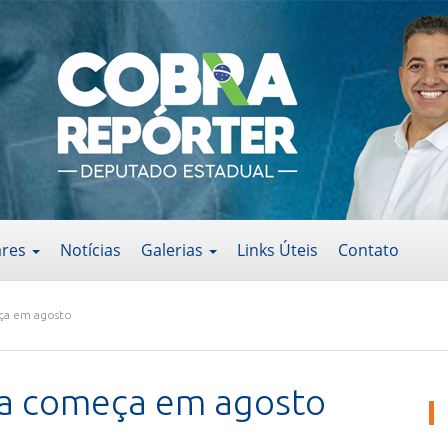
ares
Notícias
Galerias
Links Úteis
Contato
ça em agosto
ia começa em agosto