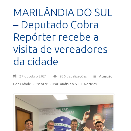
MARILÂNDIA DO SUL
– Deputado Cobra
Repórter recebe a
visita de vereadores
da cidade
27 outubro 2021
936 visualizações
Atuação
Por Cidade
›
Esporte
›
Marilândia do Sul
›
Notícias