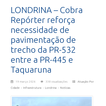
LONDRINA – Cobra
Repórter reforça
necessidade de
pavimentação de
trecho da PR-532
entre a PR-445 e
Taquaruna
19 março 2026
338 visualizações
Atuação Por
Cidade
›
Infraestrutura
›
Londrina
›
Notícias