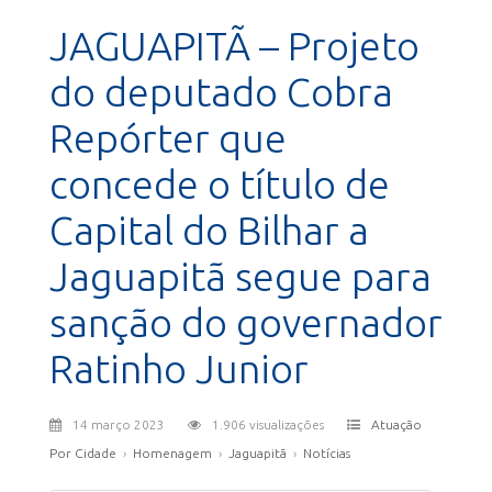
JAGUAPITÃ – Projeto
do deputado Cobra
Repórter que
concede o título de
Capital do Bilhar a
Jaguapitã segue para
sanção do governador
Ratinho Junior
14 março 2023
1.906 visualizações
Atuação
Por Cidade
›
Homenagem
›
Jaguapitã
›
Notícias