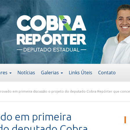
ares
Notícias
Galerias
Links Úteis
Contato
rovado em primeira discussão o projeto do deputado Cobra Repórter que conc
do em primeira
 do deputado Cobra