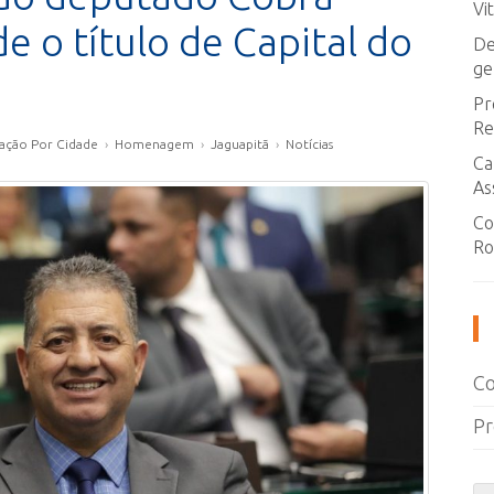
Vi
 o título de Capital do
De
ge
Pr
Re
ação Por Cidade
›
Homenagem
›
Jaguapitã
›
Notícias
Ca
As
Co
Ro
Co
Pr