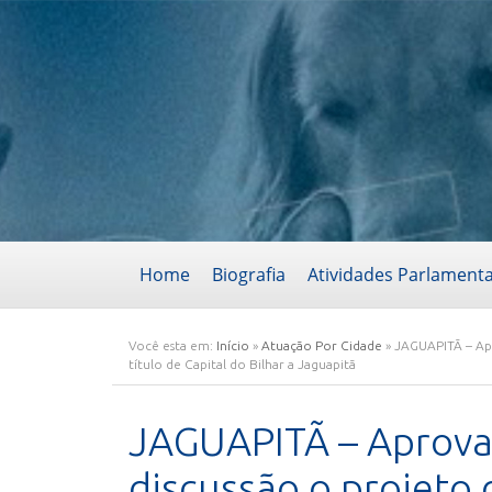
Home
Biografia
Atividades Parlament
Você esta em:
Início
»
Atuação Por Cidade
»
JAGUAPITÃ – Ap
título de Capital do Bilhar a Jaguapitã
JAGUAPITÃ – Aprova
discussão o projeto