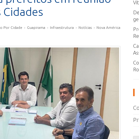
Vi
s Cidades
De
ge
o Por Cidade
›
Guapirama
›
Infraestrutura
›
Notícias
›
Nova América
Pr
Re
Ca
As
Co
Ro
Co
Pr