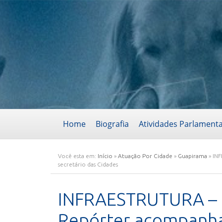
Home
Biografia
Atividades Parlament
Você esta em:
Início
»
Atuação Por Cidade
»
Guapirama
»
INF
secretário das Cidades
INFRAESTRUTURA – 
Repórter acompanha