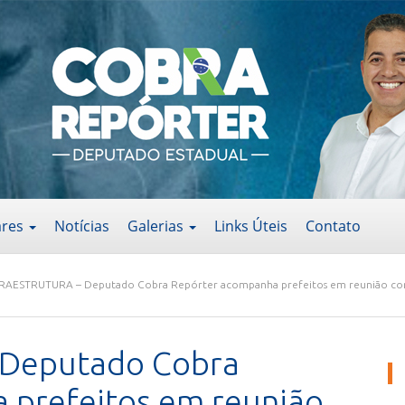
ares
Notícias
Galerias
Links Úteis
Contato
RAESTRUTURA – Deputado Cobra Repórter acompanha prefeitos em reunião c
Deputado Cobra
 prefeitos em reunião