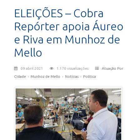
ELEIÇÕES – Cobra
Repórter apoia Áureo
e Riva em Munhoz de
Mello
09 abril 2021
1.170 visualizações
Atuação Por
Cidade
›
Munhoz de Mello
›
Notícias
›
Política