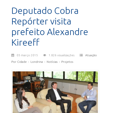
Deputado Cobra
Repórter visita
prefeito Alexandre
Kireeff
05 março 2015
1.826 visualizações
Atuação
Por Cidade
›
Londrina
›
Notícias
›
Projetos