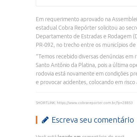
Em requerimento aprovado na Assembleia
estadual Cobra Repórter solicitou ao secr
Departamento de Estradas e Rodagem (DER
PR-092, no trecho entre os municípios de 
“Temos recebido diversas denúncias em re
Santo Antônio da Platina, pois a última o
rodovia está novamente em condições pre
e provocar acidentes, colocando em risco 
SHORTLINK: https://www.cobrareporter.com.br/?p=28853
Escreva seu comentário
Você está
logado em
comentário do post