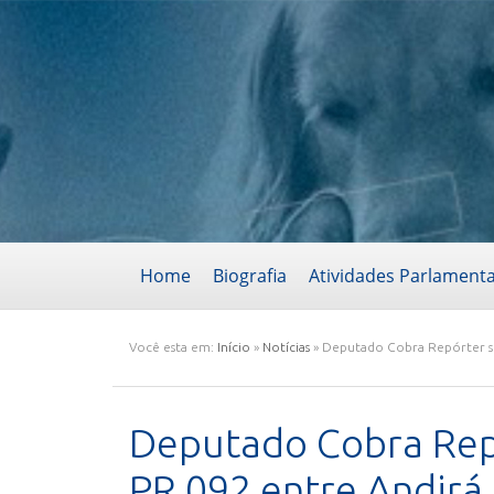
Home
Biografia
Atividades Parlament
Você esta em:
Início
»
Notícias
»
Deputado Cobra Repórter sol
Deputado Cobra Repó
PR 092 entre Andirá