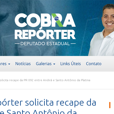
ares
Notícias
Galerias
Links Úteis
Contato
icita recape da PR 092 entre Andirá e Santo Antônio da Platina
rter solicita recape da
 e Santo Antônio da