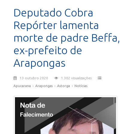
Deputado Cobra
Repórter lamenta
morte de padre Beffa,
ex-prefeito de
Arapongas
13 outubro 2020
1.302 visualizações
Apucarana
›
Arapongas
›
Astorga
›
Notícias