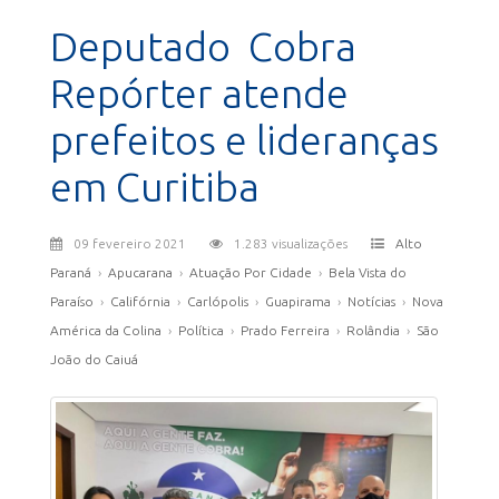
Deputado Cobra
Repórter atende
prefeitos e lideranças
em Curitiba
09 fevereiro 2021
1.283 visualizações
Alto
Paraná
›
Apucarana
›
Atuação Por Cidade
›
Bela Vista do
Paraíso
›
Califórnia
›
Carlópolis
›
Guapirama
›
Notícias
›
Nova
América da Colina
›
Política
›
Prado Ferreira
›
Rolândia
›
São
João do Caiuá