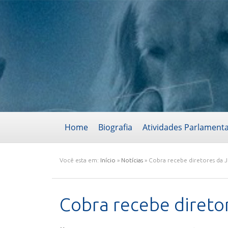
Home
Biografia
Atividades Parlament
Você esta em:
Início
»
Notícias
»
Cobra recebe diretores da 
Cobra recebe direto