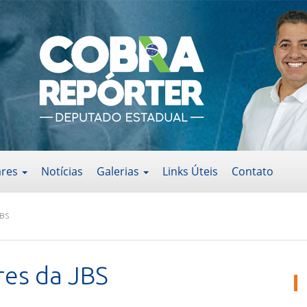
ares
Notícias
Galerias
Links Úteis
Contato
JBS
res da JBS