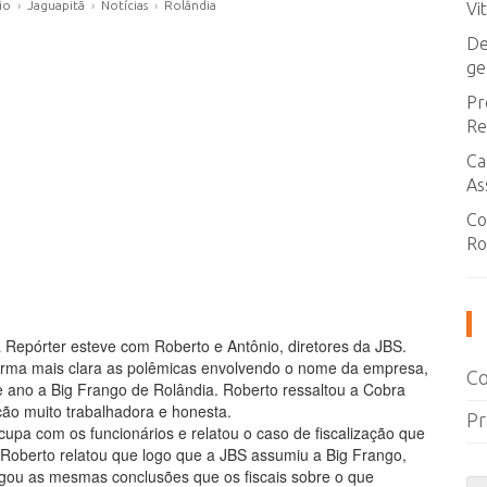
io
›
Jaguapitã
›
Notícias
›
Rolândia
Vi
De
ge
Pr
Re
Ca
As
Co
Ro
 Repórter esteve com Roberto e Antônio, diretores da JBS.
forma mais clara as polêmicas envolvendo o nome da empresa,
Co
 ano a Big Frango de Rolândia. Roberto ressaltou a Cobra
ção muito trabalhadora e honesta.
Pr
upa com os funcionários e relatou o caso de fiscalização que
Roberto relatou que logo que a JBS assumiu a Big Frango,
gou as mesmas conclusões que os fiscais sobre o que