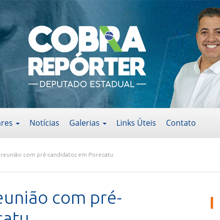
ares
Notícias
Galerias
Links Úteis
Contato
e reunião com pré-candidatos em Porecatu
eunião com pré-
catu