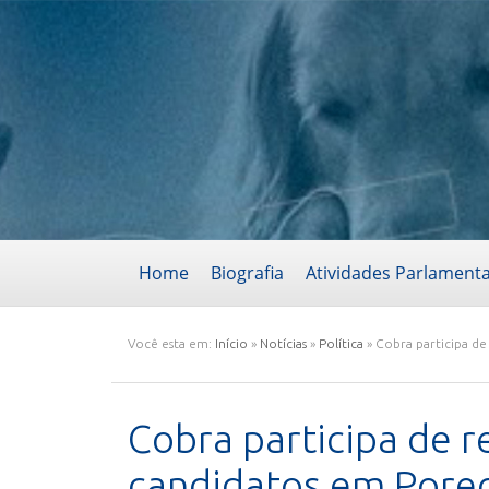
Home
Biografia
Atividades Parlament
Você esta em:
Início
»
Notícias
»
Política
»
Cobra participa d
Cobra participa de r
candidatos em Pore