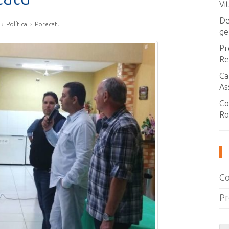
Vi
De
›
Política
›
Porecatu
ge
Pr
Re
Ca
As
Co
Ro
Co
Pr