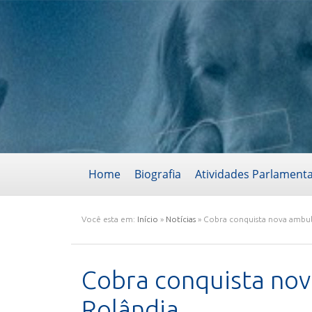
Home
Biografia
Atividades Parlament
Você esta em:
Início
»
Notícias
»
Cobra conquista nova ambul
Cobra conquista nov
Rolândia