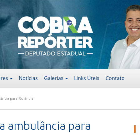
ares
Notícias
Galerias
Links Úteis
Contato
ância para Rolândia
a ambulância para