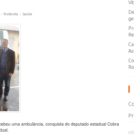
Vi
De
›
Rolândia
›
Saúde
ge
Pr
Re
Ca
As
Co
Ro
Co
Pr
 recebeu uma ambulância, conquista do deputado estadual Cobra
dual.