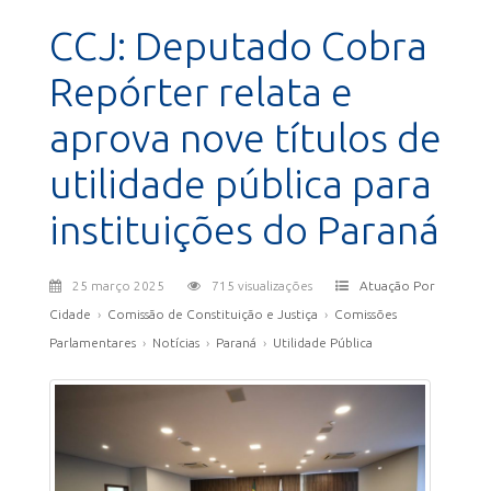
CCJ: Deputado Cobra
Repórter relata e
aprova nove títulos de
utilidade pública para
instituições do Paraná
25 março 2025
715 visualizações
Atuação Por
Cidade
›
Comissão de Constituição e Justiça
›
Comissões
Parlamentares
›
Notícias
›
Paraná
›
Utilidade Pública