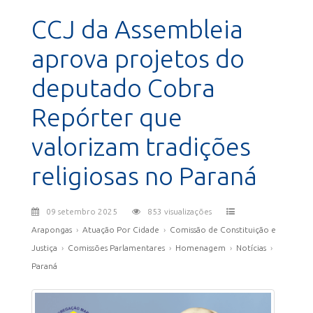
CCJ da Assembleia
aprova projetos do
deputado Cobra
Repórter que
valorizam tradições
religiosas no Paraná
09 setembro 2025
853 visualizações
Arapongas
›
Atuação Por Cidade
›
Comissão de Constituição e
Justiça
›
Comissões Parlamentares
›
Homenagem
›
Notícias
›
Paraná