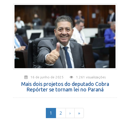
16 de junho de 2025
1.261 visualizações
Mais dois projetos do deputado Cobra
Repórter se tornam lei no Paraná
(current)
1
2
›
»