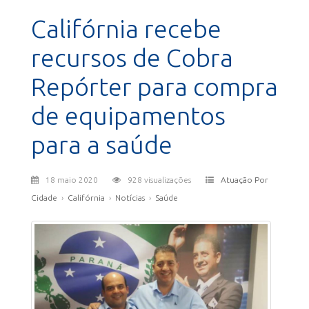
Califórnia recebe
recursos de Cobra
Repórter para compra
de equipamentos
para a saúde
18 maio 2020
928 visualizações
Atuação Por
Cidade
›
Califórnia
›
Notícias
›
Saúde