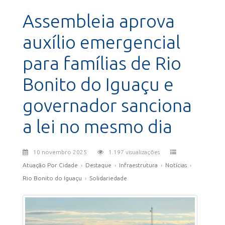
Assembleia aprova
auxílio emergencial
para famílias de Rio
Bonito do Iguaçu e
governador sanciona
a lei no mesmo dia
10 novembro 2025
1.197 visualizações
Atuação Por Cidade
›
Destaque
›
Infraestrutura
›
Notícias
›
Rio Bonito do Iguaçu
›
Solidariedade