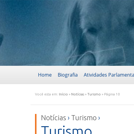
Home
Biografia
Atividades Parlament
Você esta em:
Início
»
Notícias
»
Turismo
»
Página 10
Notícias
›
Turismo
›
Turismo