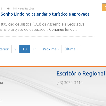
 2019
981 visualizações
 Sonho Lindo no calendário turístico é aprovada
tituição de Justiça (CCJ) da Assembleia Legislativa
ana o projeto do deputado...
Continue lendo »
(current)
erior
9
10
11
Próxima
›
Última
»
Escritório Regional
ná
(43) 3020-3410
60