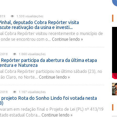
e 2019
1.530 visualizações
inhal, deputado Cobra Repórter visita
ute reativação da usina e investi...
al Cobra Repórter visitou recentemente o município de
, onde se encontrou com o...
Continue lendo »
de 2019
1.060 visualizações
epórter participa da abertura da última etapa
entura e Natureza
l Cobra Repórter participou no último sábado (23), no
rão Claro, no Norte...
Continue lendo »
de 2019
1.167 visualizações
 projeto Rota do Sonho Lindo foi votada nesta
8)
varam em redação final o Projeto de Lei (PL) nº 413/19
tado estadual Cobra...
Continue lendo »