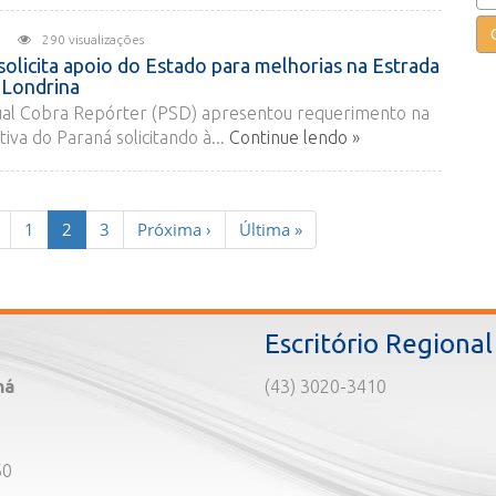
026
290 visualizações
olicita apoio do Estado para melhorias na Estrada
 Londrina
al Cobra Repórter (PSD) apresentou requerimento na
iva do Paraná solicitando à...
Continue lendo »
(current)
1
2
3
Próxima
›
Última
»
Escritório Regional
ná
(43) 3020-3410
60