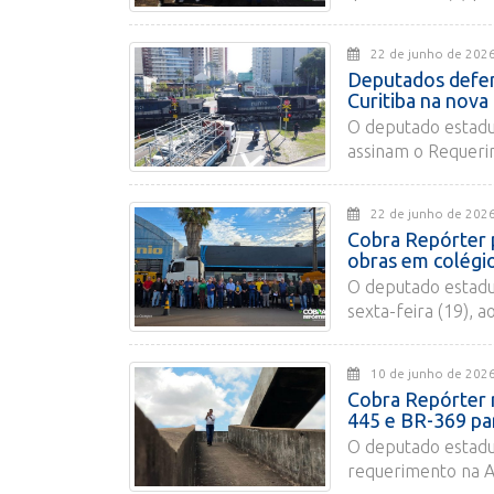
22 de junho de 
Deputados defen
Curitiba na nova
O deputado estadu
assinam o Requeri
22 de junho de 
Cobra Repórter 
obras em colégi
O deputado estadu
sexta-feira (19), a
10 de junho de 
Cobra Repórter r
445 e BR-369 par
O deputado estadu
requerimento na As