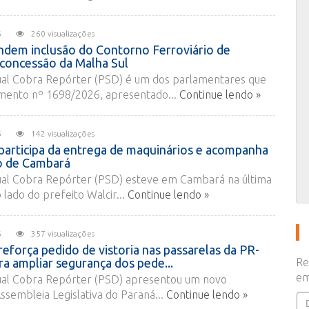
2026
260 visualizações
dem inclusão do Contorno Ferroviário de
 concessão da Malha Sul
al Cobra Repórter (PSD) é um dos parlamentares que
mento nº 1698/2026, apresentado...
Continue lendo »
2026
142 visualizações
participa da entrega de maquinários e acompanha
o de Cambará
al Cobra Repórter (PSD) esteve em Cambará na última
o lado do prefeito Walcir...
Continue lendo »
2026
357 visualizações
eforça pedido de vistoria nas passarelas da PR-
a ampliar segurança dos pede...
Re
em
al Cobra Repórter (PSD) apresentou um novo
sembleia Legislativa do Paraná...
Continue lendo »