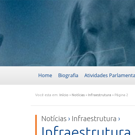
Home
Biografia
Atividades Parlament
Você esta em:
Início
»
Notícias
»
Infraestrutura
»
Página 2
Notícias
›
Infraestrutura
›
Infraestrutura