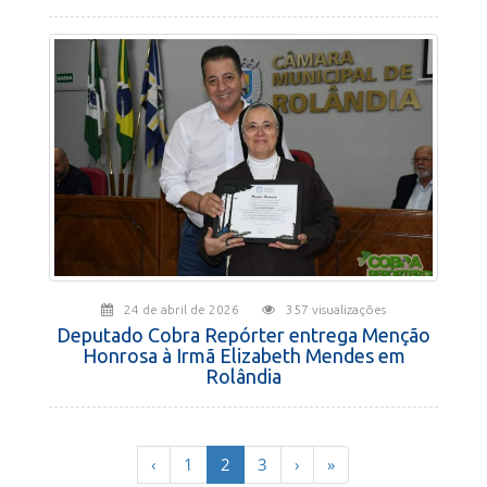
24 de abril de 2026
357 visualizações
Deputado Cobra Repórter entrega Menção
Honrosa à Irmã Elizabeth Mendes em
Rolândia
(current)
‹
1
2
3
›
»